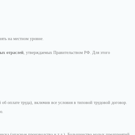
ять на местном уровне.
ых отраслей
, утверждаемых Правительством РФ. Для этого
об оплате труда), включив все условия в типовой трудовой договор.
ю.
иска (опасные производства и т.д.). Большинство малых предприятий