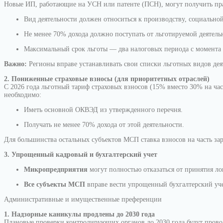
Новые ИП, работающие на УСН или патенте (ПСН), могут получить пра
Вид деятельности должен относиться к производству, социальной
Не менее 70% дохода должно поступать от льготируемой деятель
Максимальный срок льготы — два налоговых периода с момента р
Важно:
Регионы вправе устанавливать свои списки льготных видов де
2. Пониженные страховые взносы (для приоритетных отраслей)
С 2026 года льготный тариф страховых взносов (15% вместо 30% на ча
необходимо:
Иметь основной ОКВЭД из утвержденного перечня.
Получать не менее 70% дохода от этой деятельности.
Для большинства остальных субъектов МСП ставка взносов на часть зар
3. Упрощенный кадровый и бухгалтерский учет
Микропредприятия
могут полностью отказаться от принятия ло
Все субъекты МСП
вправе вести упрощенный бухгалтерский уче
Административные и имущественные преференции
1. Надзорные каникулы продлены до 2030 года
Плановые проверки контролирующих органов до 2030 года будут пров