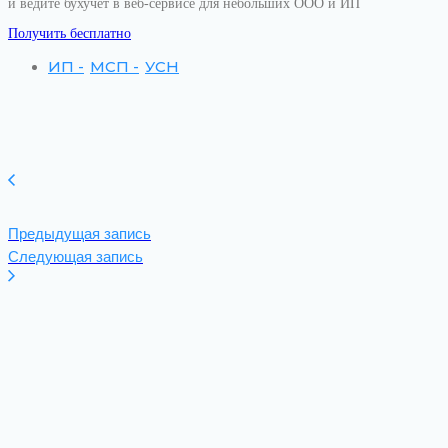
и ведите бухучет в веб‑сервисе для небольших ООО и ИП
Получить бесплатно
ИП
-
МСП
-
УСН
Предыдущая запись
Следующая запись