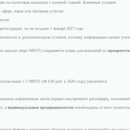
во на налоговые каникулы с нулевой ставкой. Ключевые условия:
 сфере, науке или бытовым услугам.
ности.
егистрации, но не позднее 1 января 2027 года.
ятельности и дополнительные условия, поэтому информацию нужно уточн
сть выплат сверх МРОТ) сохраняется только для компаний из
приоритетн
платы выше 1.5 МРОТ (40 639 руб. в 2026 году) увеличится.
кальных нормативных актов (правил внутреннего распорядка, положений 
т, а
индивидуальные предприниматели
освобождены от него полность
одиться
только
в отношении объектов высокого и чрезвычайно высокого р